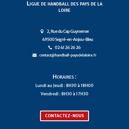
Ligue de handball des pays de la
loire
2, Rue du Cap Guynemer

49500 Segré-en-Anjou-Bleu
P
02 41 26 26 26

contact@handball-paysdelaloire.fr

Horaires :
Lundi au Jeudi : 8H30 à 18H00
Vendredi : 8H30 à 17H30
CONTACTEZ-NOUS