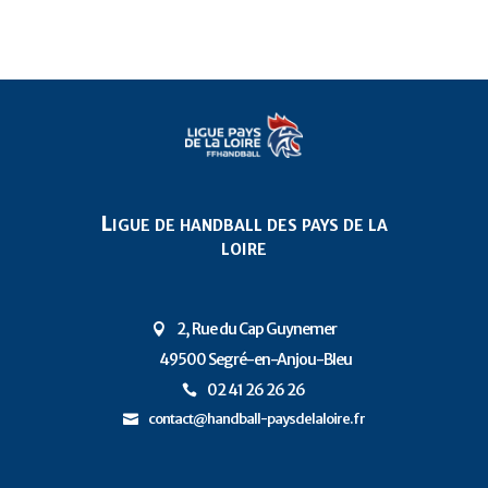
Ligue de handball des pays de la
loire
2, Rue du Cap Guynemer

49500 Segré-en-Anjou-Bleu
P
02 41 26 26 26

contact@handball-paysdelaloire.fr
