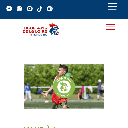




