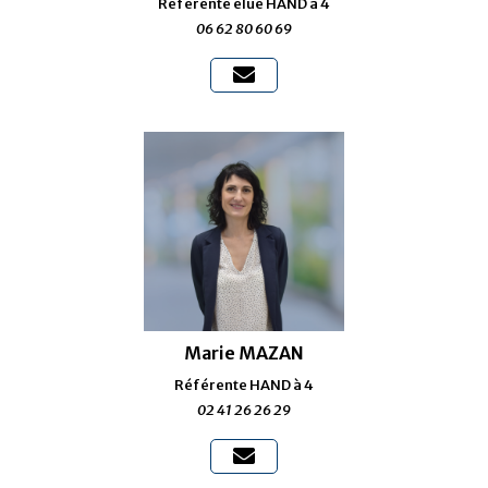
Référente élue HAND à 4
06 62 80 60 69

Marie MAZAN
Référente HAND à 4
02 41 26 26 29
