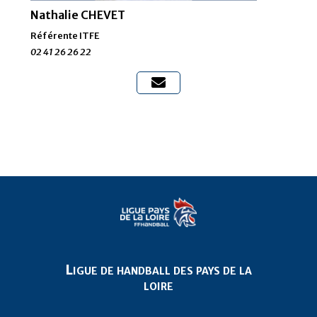
Nathalie CHEVET
Référente ITFE
02 41
26 26 22

Ligue de handball des pays de la
loire