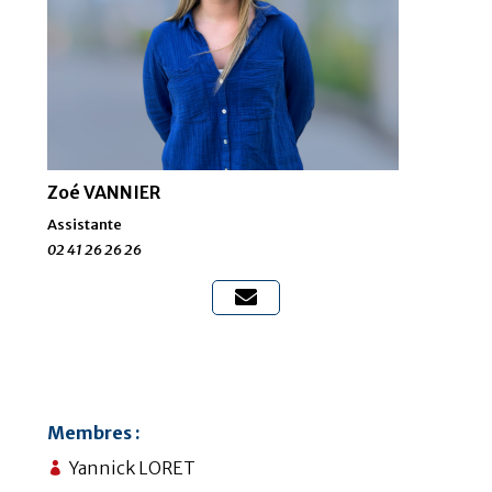
Zoé VANNIER
Assistante
02 41 26 26 26

Membres :
Yannick LORET
