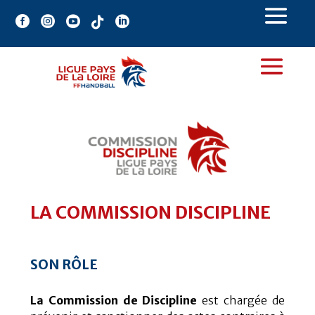





LA COMMISSION DISCIPLINE
SON RÔLE
La Commission de Discipline
est
chargée
de