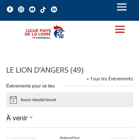





LE LION D’ANGERS (49)
« Tous les Évènements
Évènements pour ce lieu
Aucun résultat trouvé.
Notice
À venir
Sélectionnez
une
Évènements
Évènements
précédents
Aujourd’hui
suivants