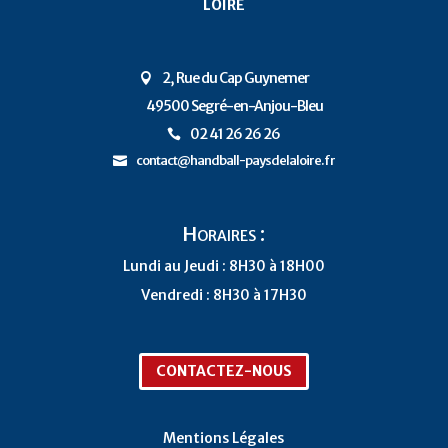
loire
2, Rue du Cap Guynemer

49500 Segré-en-Anjou-Bleu
P
02 41 26 26 26

contact@handball-paysdelaloire.fr

Horaires :
Lundi au Jeudi : 8H30 à 18H00
Vendredi : 8H30 à 17H30
CONTACTEZ-NOUS
Mentions Légales