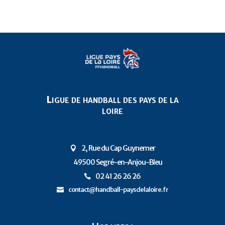
Ligue de handball des pays de la
loire
2, Rue du Cap Guynemer

49500 Segré-en-Anjou-Bleu
P
02 41 26 26 26

contact@handball-paysdelaloire.fr
