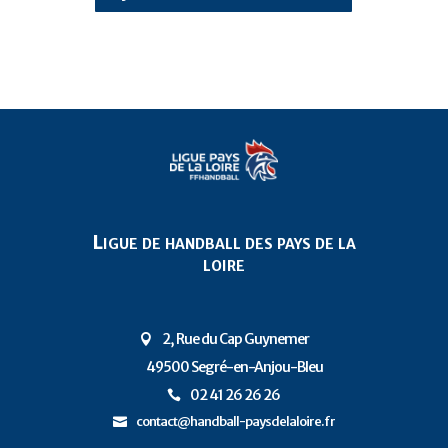
Ligue de handball des pays de la
loire
2, Rue du Cap Guynemer

49500 Segré-en-Anjou-Bleu
P
02 41 26 26 26

contact@handball-paysdelaloire.fr
