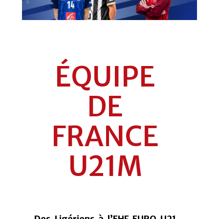
ÉQUIPE
DE
FRANCE
U21M
Des Ligériens à l’EHF EURO U21