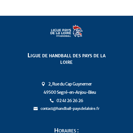
Ligue de handball des pays de la
loire
2, Rue du Cap Guynemer

49500 Segré-en-Anjou-Bleu
P
02 41 26 26 26

contact@handball-paysdelaloire.fr

Horaires :