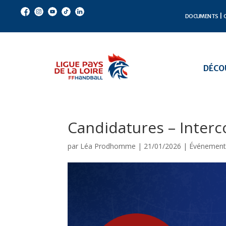
1
2
3
4
5
DOCUMENTS
DÉCOU
Candidatures – Interc
par
Léa Prodhomme
|
21/01/2026
|
Événement