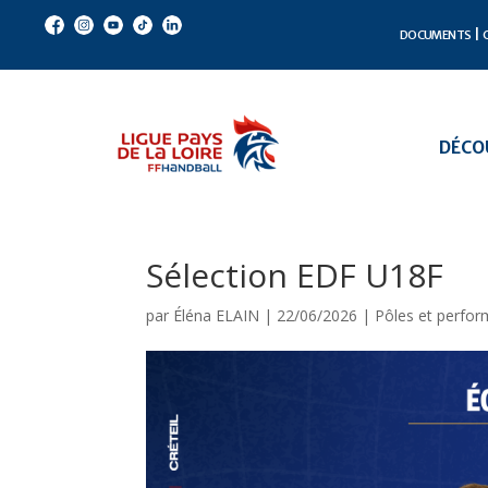
1
2
3
4
5
DOCUMENTS
DÉCOU
Sélection EDF U18F
par
Éléna ELAIN
|
22/06/2026
|
Pôles et perfo