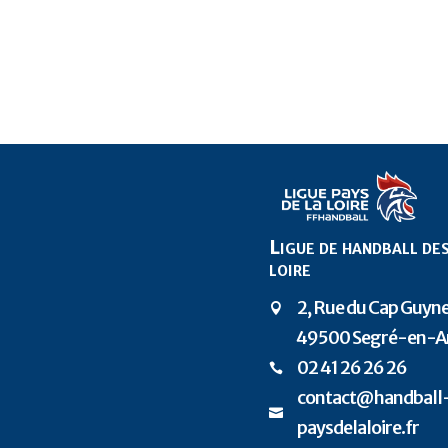
Ligue de handball des
loire
2, Rue du Cap Guy

49500 Segré-en-A
P
02 41 26 26 26

contact@handball

paysdelaloire.fr