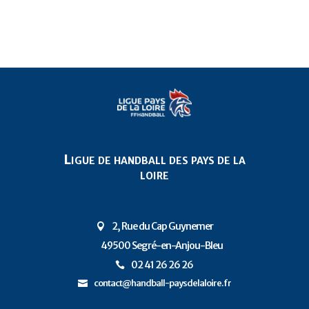
Ligue de handball des pays de la
loire
2, Rue du Cap Guynemer

49500 Segré-en-Anjou-Bleu
P
02 41 26 26 26

contact@handball-paysdelaloire.fr
