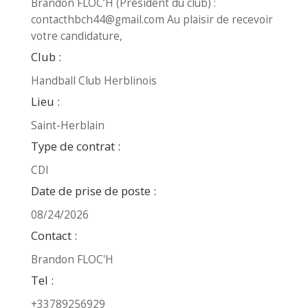
Brandon FLOC’H (Président du club) :
contacthbch44@gmail.com Au plaisir de recevoir
votre candidature,
Club :
Handball Club Herblinois
Lieu :
Saint-Herblain
Type de contrat :
CDI
Date de prise de poste :
08/24/2026
Contact :
Brandon FLOC'H
Tel :
+33789256929