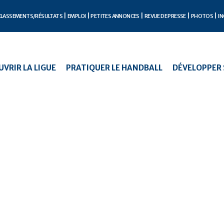
CLASSEMENTS/RÉSULTATS
EMPLOI
PETITES ANNONCES
REVUE DE PRESSE
PHOTOS
IN
VRIR LA LIGUE
PRATIQUER LE HANDBALL
DÉVELOPPER 