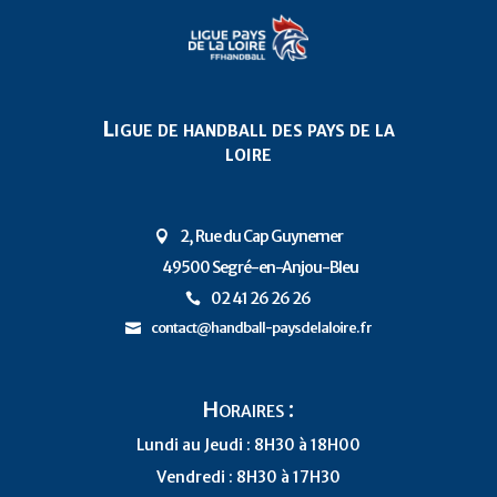
Ligue de handball des pays de la
loire
2, Rue du Cap Guynemer

49500 Segré-en-Anjou-Bleu
P
02 41 26 26 26

contact@handball-paysdelaloire.fr

Horaires :
Lundi au Jeudi : 8H30 à 18H00
Vendredi : 8H30 à 17H30