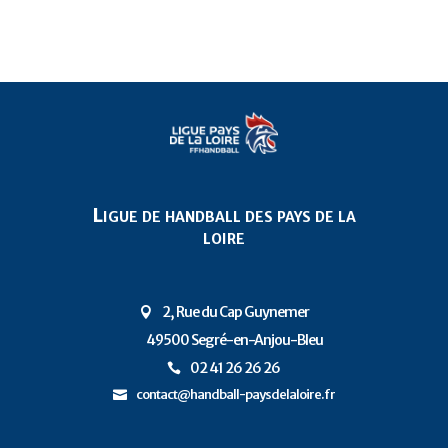
Ligue de handball des pays de la
loire
2, Rue du Cap Guynemer

49500 Segré-en-Anjou-Bleu
P
02 41 26 26 26

contact@handball-paysdelaloire.fr
