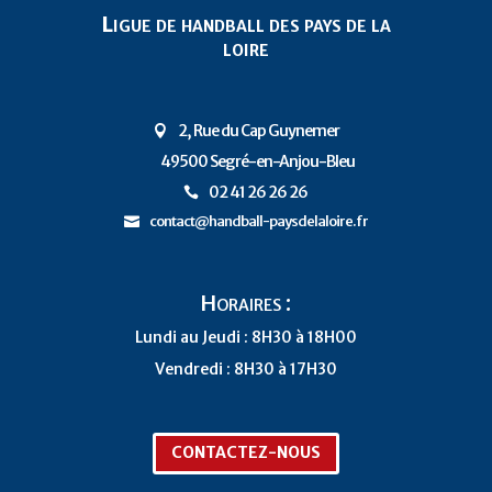
Ligue de handball des pays de la
loire
2, Rue du Cap Guynemer

49500 Segré-en-Anjou-Bleu
P
02 41 26 26 26

contact@handball-paysdelaloire.fr

Horaires :
Lundi au Jeudi : 8H30 à 18H00
Vendredi : 8H30 à 17H30
CONTACTEZ-NOUS