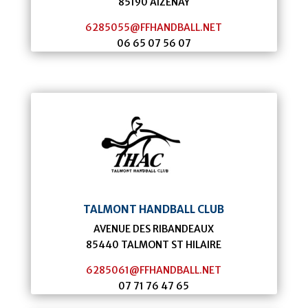
85190
AIZENAY
6285055@FFHANDBALL.NET
06 65 07 56 07
TALMONT HANDBALL CLUB
AVENUE DES RIBANDEAUX
85440
TALMONT ST HILAIRE
6285061@FFHANDBALL.NET
07 71 76 47 65