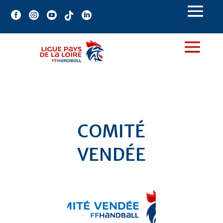





COMITÉ
VENDÉE