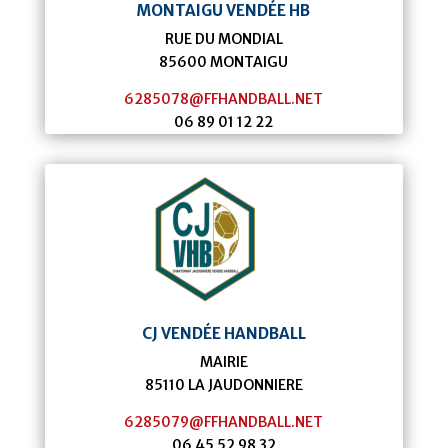
MONTAIGU VENDÉE HB
RUE DU MONDIAL
85600
MONTAIGU
6285078@FFHANDBALL.NET
06 89 01 12 22
CJ VENDÉE HANDBALL
MAIRIE
85110
LA JAUDONNIERE
6285079@FFHANDBALL.NET
06 45 52 98 32